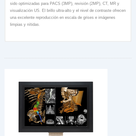
sido optimizadas para PACS (3MP), revisión (2MP), CT, MR y
visualización US. El brillo ultra-alto y el nivel de contraste ofrecen
una excelente reproducción en escala de grises e imágenes
limpias y nítidas.
- Escala de grises de 14 bits para una expresión precisa
- IQ Sensor® II incorporado para la calibración DICOM
- Control de Uniformidad de Luminancia (LUC)
- Control de Ambientes Digitales (DAC)
descargar folleto