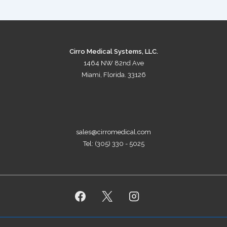
- Monitor simultáneo de 10 bits (LUT de 10 bits)
- Control de Brillo estable (SBC)
- Modo DICOM preajustado
- Conectividad y multi-interface
Cirro Medical Systems, LLC.
1464 NW 82nd Ave
Miami, Florida. 33126
descargar folleto
sales@cirromedical.com
Tel: (305) 330 - 5025