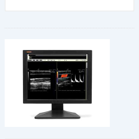
- Escala de grises de 14 bits para una expresión precisa
- IQ Sensor® II incorporado para la calibración DICOM
- Control de Uniformidad de Luminancia (LUC)
- Control de Ambientes Digitales (DAC)
- Control de la orbidad (LUC)
- Control de Ambientes Digitales (DAC)
descargar folleto