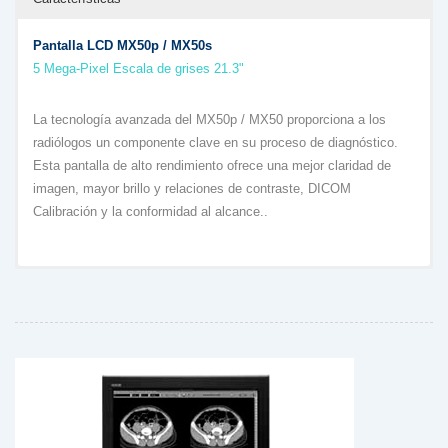
Pantalla LCD MX50p / MX50s
5 Mega-Pixel Escala de grises 21.3"
La tecnología avanzada del MX50p / MX50 proporciona a los
radiólogos un componente clave en su proceso de diagnóstico.
Esta pantalla de alto rendimiento ofrece una mejor claridad de
imagen, mayor brillo y relaciones de contraste, DICOM
Calibración y la conformidad al alcance..
- Escala de grises de 14 bits para una expresión precisa
- IQ Sensor® II incorporado para la calibración DICOM
- Control de Uniformidad de Luminancia (LUC)
- Control de Ambientes Digitales (DAC)
descargar folleto