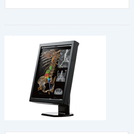
- Escala de grises de 14 bits para una expresión precisa
- IQ Sensor® II incorporado para la calibración DICOM
- Control de Uniformidad de Luminancia (LUC)
- Control de Ambientes Digitales (DAC)
descargar folleto